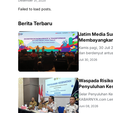
Desember 31, 2025
Failed to load posts.
Berita Terbaru
SURABAYA
Jatim Media Su
Membayangkan 
Kamis pagi, 30 Juli
dan berdenyut antusiasme. Cahaya lampu sorot lembut menyinari 
bagian depan, layar
Juli 30, 2026
pusat perhatian sem
WONOGIRI
Waspada Risiko
Penyuluhan Ke
Gelar Penyuluhan Keseh
KABARNYA.com Lembaga Pemasyarakatan Kelas IIB Wonogiri bekerja sama dengan Dinas
Kesehatan Kabupate
Juni 08, 2026
kewaspadaan terhada