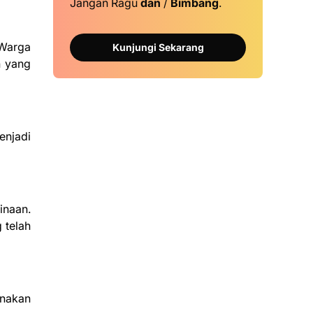
Jangan Ragu
dan
/
Bimbang
.
 Warga
Kunjungi Sekarang
n yang
njadi
inaan.
 telah
anakan