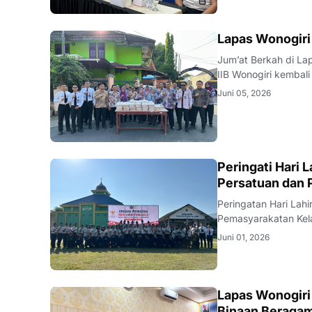
WONOGIRI
Lapas Wonogiri
Jum’at Berkah di Lapas Wonogiri Wonogiri — KABARNYA.
IIB Wonogiri kembal
sebagai wujud kepedulian sosial 
Juni 05, 2026
pegawai, kemudian 
WONOGIRI
Peringati Hari 
Persatuan dan 
Peringatan Hari Lahir Pancasila d
Pemasyarakatan Kela
Tahun 2026 pada Senin (
Juni 01, 2026
mengusung tema “Pa
Lapas Wonogiri
Binaan Beraga