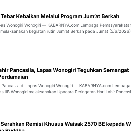
 Tebar Kebaikan Melalui Program Jum’at Berkah
com Lembaga Pemasyarakatan Kelas
i melaksanakan kegiatan rutin Jum’at Berkah pada Jumat (5/6/2026)
kepada masyarakat. Kegiatan diawali dengan apel pagi
dilanjutkan dengan pemb
Lahir Pancasila, Lapas Wonogiri Teguhkan Semangat
Perdamaian
i Lapas Wonogiri Wonogiri — KABARNYA.com Lembaga
s IIB Wonogiri melaksanakan Upacara Peringatan Hari Lahir Pancasi
1/6/2026) di lapangan dalam Lapas Wonogiri. Kegiatan yang
ncasila Pemersatu Bangsa Fon
 Serahkan Remisi Khusus Waisak 2570 BE kepada W
ma Buddha