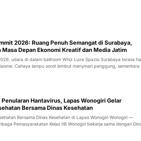
mmit 2026: Ruang Penuh Semangat di Surabaya,
Masa Depan Ekonomi Kreatif dan Media Jatim
 2026, udara di dalam ballroom Whiz Luxe Spazio Surabaya terasa h
panggung, sementara di
 LED raksasa berpendar warna-warni dengan tulisan tegas yang men
ua mata: Ekosist
 Penularan Hantavirus, Lapas Wonogiri Gelar
sehatan Bersama Dinas Kesehatan
atan Bersama Dinas Kesehatan di Lapas Wonogiri Wonogiri —
n Wonogiri menggelar kegiatan penyuluhan kesehatan tentang
p risiko penularan Hantavirus pada Senin