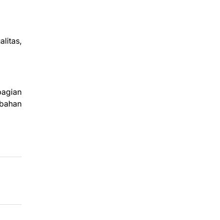
itas,
bagian
 bahan