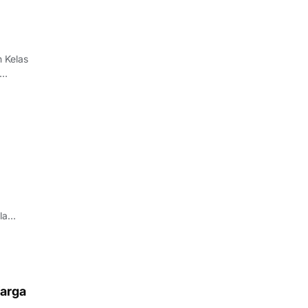
la
arga