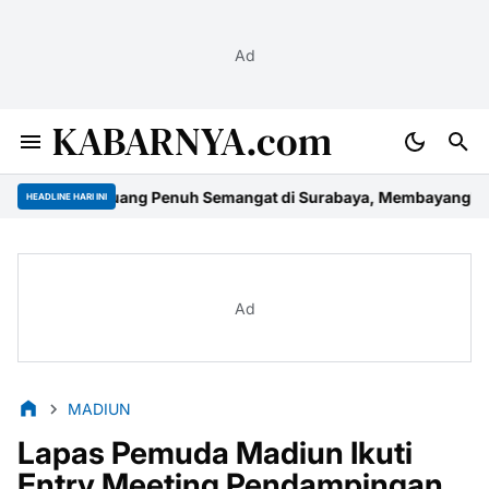
Ad
KABARNYA.com
6: Ruang Penuh Semangat di Surabaya, Membayangkan Masa Depa
HEADLINE HARI INI
Ad
MADIUN
Lapas Pemuda Madiun Ikuti
Entry Meeting Pendampingan