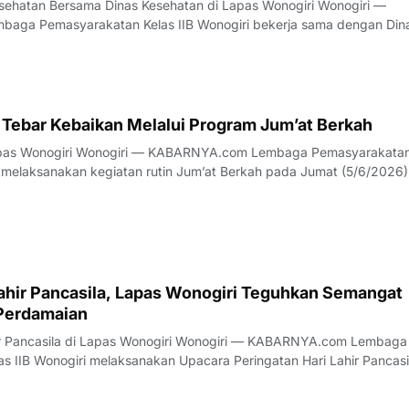
atan Bersama Dinas Kesehatan di Lapas Wonogiri Wonogiri —
n Wonogiri menggelar kegiatan penyuluhan kesehatan tentang
p risiko penularan Hantavirus pada Senin
 Tebar Kebaikan Melalui Program Jum’at Berkah
com Lembaga Pemasyarakatan Kelas
i melaksanakan kegiatan rutin Jum’at Berkah pada Jumat (5/6/2026)
kepada masyarakat. Kegiatan diawali dengan apel pagi
dilanjutkan dengan pemb
Lahir Pancasila, Lapas Wonogiri Teguhkan Semangat
Perdamaian
i Lapas Wonogiri Wonogiri — KABARNYA.com Lembaga
s IIB Wonogiri melaksanakan Upacara Peringatan Hari Lahir Pancasi
1/6/2026) di lapangan dalam Lapas Wonogiri. Kegiatan yang
ncasila Pemersatu Bangsa Fon