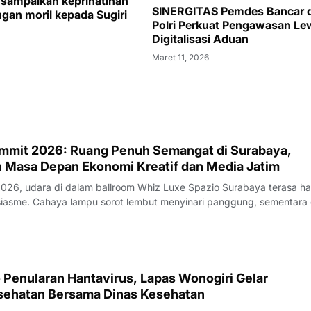
a sampaikan keprihatinan
SINERGITAS Pemdes Bancar 
gan moril kepada Sugiri
Polri Perkuat Pengawasan Le
Digitalisasi Aduan
Maret 11, 2026
mmit 2026: Ruang Penuh Semangat di Surabaya,
Masa Depan Ekonomi Kreatif dan Media Jatim
 2026, udara di dalam ballroom Whiz Luxe Spazio Surabaya terasa h
panggung, sementara di
 LED raksasa berpendar warna-warni dengan tulisan tegas yang men
ua mata: Ekosist
 Penularan Hantavirus, Lapas Wonogiri Gelar
sehatan Bersama Dinas Kesehatan