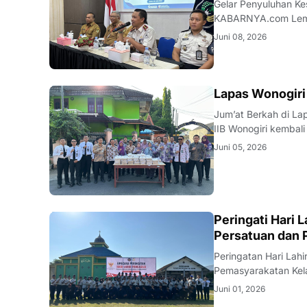
Gelar Penyuluhan Keseh
KABARNYA.com Lembaga Pemasyarakatan Kelas IIB Wonogiri bekerja sama dengan Dinas
Kesehatan Kabupate
Juni 08, 2026
kewaspadaan terhada
WONOGIRI
Lapas Wonogiri
Jum’at Berkah di Lapas Wonogiri Wonogiri — KABARNYA.
IIB Wonogiri kembal
sebagai wujud kepedulian sosial 
Juni 05, 2026
pegawai, kemudian 
WONOGIRI
Peringati Hari 
Persatuan dan 
Peringatan Hari Lahir Pancasila d
Pemasyarakatan Kela
Tahun 2026 pada Senin (
Juni 01, 2026
mengusung tema “Pa