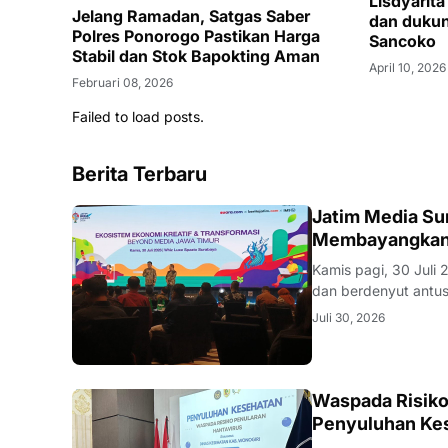
Lisdyarit
Jelang Ramadan, Satgas Saber
dan dukun
Polres Ponorogo Pastikan Harga
Sancoko
Stabil dan Stok Bapokting Aman
April 10, 2026
Februari 08, 2026
Failed to load posts.
Berita Terbaru
SURABAYA
Jatim Media Su
Membayangkan 
Kamis pagi, 30 Juli
dan berdenyut antusiasme. Cahaya lampu sorot lembut menyinari 
bagian depan, layar
Juli 30, 2026
pusat perhatian sem
WONOGIRI
Waspada Risiko
Penyuluhan Ke