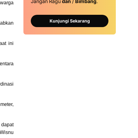
Jangan Ragu
dan
/
Bimbang
.
 warga
Kunjungi Sekarang
babkan
at ini
entara
dinasi
meter,
 dapat
 Wisnu