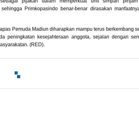
sebagai pijakan dalam memperkuat unit simpan pinjam
 sehingga Primkopasindo benar-benar dirasakan manfaatny
 Lapas Pemuda Madiun diharapkan mampu terus berkembang s
pada peningkatan kesejahteraan anggota, sejalan dengan se
asyarakatan. (RED).