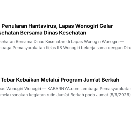
ua mata: Ekosist
 Penularan Hantavirus, Lapas Wonogiri Gelar
sehatan Bersama Dinas Kesehatan
atan Bersama Dinas Kesehatan di Lapas Wonogiri Wonogiri —
n Wonogiri menggelar kegiatan penyuluhan kesehatan tentang
p risiko penularan Hantavirus pada Senin
 Tebar Kebaikan Melalui Program Jum’at Berkah
com Lembaga Pemasyarakatan Kelas
i melaksanakan kegiatan rutin Jum’at Berkah pada Jumat (5/6/2026)
kepada masyarakat. Kegiatan diawali dengan apel pagi
dilanjutkan dengan pemb