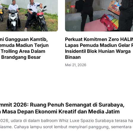
ini Gangguan Kamtib,
Perkuat Komitmen Zero HALI
emuda Madiun Terjun
Lapas Pemuda Madiun Gelar 
Trolling Area Dalam
Insidentil Blok Hunian Warga
 Brandgang Besar
Binaan
Mei 21, 2026
mmit 2026: Ruang Penuh Semangat di Surabaya,
Masa Depan Ekonomi Kreatif dan Media Jatim
 2026, udara di dalam ballroom Whiz Luxe Spazio Surabaya terasa h
panggung, sementara di
 LED raksasa berpendar warna-warni dengan tulisan tegas yang men