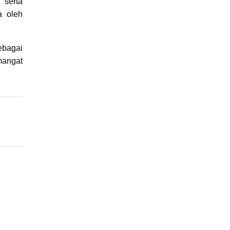
 serta
a oleh
ebagai
mangat