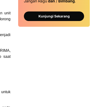
Jangan Ragu
dan
/
Bimbang
.
n unit
Kunjungi Sekarang
dorong
enjadi
PRIMA,
o saat
 untuk