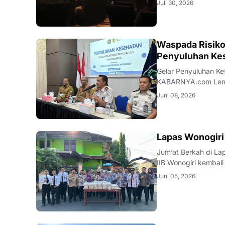
Juli 30, 2026
pusat perhatian sem
WONOGIRI
Waspada Risiko
Penyuluhan Ke
Gelar Penyuluhan Keseh
KABARNYA.com Lembaga Pemasyarakatan Kelas IIB Wonogiri bekerja sama dengan Dinas
Kesehatan Kabupate
Juni 08, 2026
kewaspadaan terhada
WONOGIRI
Lapas Wonogiri
Jum’at Berkah di Lapas Wonogiri Wonogiri — KABARNYA.
IIB Wonogiri kembal
sebagai wujud kepedulian sosial 
Juni 05, 2026
pegawai, kemudian 