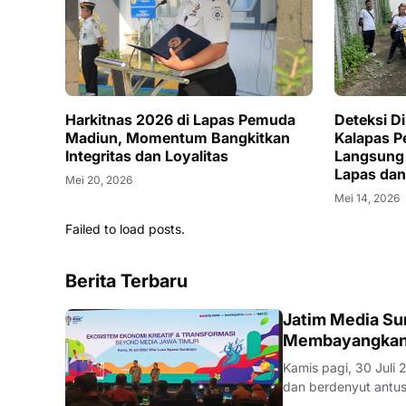
Harkitnas 2026 di Lapas Pemuda
Deteksi D
Madiun, Momentum Bangkitkan
Kalapas P
Integritas dan Loyalitas
Langsung 
Lapas dan
Mei 20, 2026
Mei 14, 2026
Failed to load posts.
Berita Terbaru
SURABAYA
Jatim Media Su
Membayangkan 
Kamis pagi, 30 Juli
dan berdenyut antusiasme. Cahaya lampu sorot lembut menyinari 
bagian depan, layar