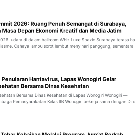
mmit 2026: Ruang Penuh Semangat di Surabaya,
Masa Depan Ekonomi Kreatif dan Media Jatim
 2026, udara di dalam ballroom Whiz Luxe Spazio Surabaya terasa h
panggung, sementara di
 LED raksasa berpendar warna-warni dengan tulisan tegas yang men
ua mata: Ekosist
 Penularan Hantavirus, Lapas Wonogiri Gelar
sehatan Bersama Dinas Kesehatan
atan Bersama Dinas Kesehatan di Lapas Wonogiri Wonogiri —
n Wonogiri menggelar kegiatan penyuluhan kesehatan tentang
p risiko penularan Hantavirus pada Senin
 Tebar Kebaikan Melalui Program Jum’at Berkah