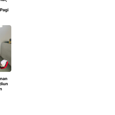
Pagi
anan
diun
n