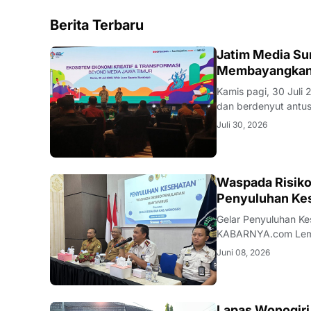
Berita Terbaru
SURABAYA
Jatim Media Su
Membayangkan 
Kamis pagi, 30 Juli
dan berdenyut antusiasme. Cahaya lampu sorot lembut menyinari 
bagian depan, layar
Juli 30, 2026
pusat perhatian sem
WONOGIRI
Waspada Risiko
Penyuluhan Ke
Gelar Penyuluhan Keseh
KABARNYA.com Lembaga Pemasyarakatan Kelas IIB Wonogiri bekerja sama dengan Dinas
Kesehatan Kabupate
Juni 08, 2026
kewaspadaan terhada
Lapas Wonogiri