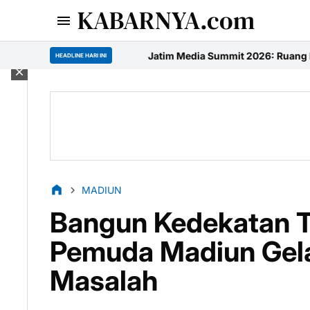
KABARNYA.com
Jatim Media Summit 2026: Ruang Penuh Semangat di Su
HEADLINE HARI INI
MADIUN
Bangun Kedekatan T
Pemuda Madiun Gel
Masalah