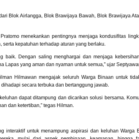
dari Blok Airlangga, Blok Brawijaya Bawah, Blok Brawijaya Ata
Pratomo menekankan pentingnya menjaga kondusifitas ling
, serta kepatuhan terhadap aturan yang berlaku.
g baik. Dengan saling menghargai dan menjaga kebersihan
ana Lapas yang aman dan nyaman untuk semua,” ujar Septyawa
Hilman Hilmawan mengajak seluruh Warga Binaan untuk tida
ihadapi secara terbuka dan bertanggung jawab.
p keluhan dapat ditampung dan dicarikan solusi bersama. Komu
n dan ketertiban,” tegas Hilman.
log interaktif untuk menampung aspirasi dan keluhan Warga 
ereka, mulai dari aspek pembinaan, keamanan, hingga fas