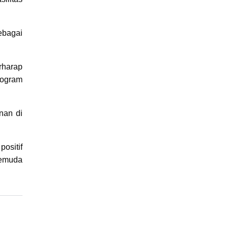
ebagai
rharap
rogram
nan di
ositif
Pemuda