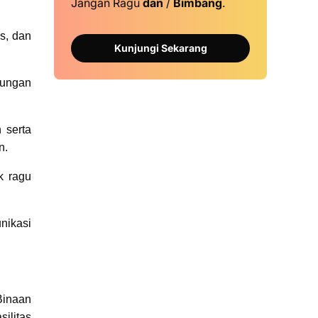
Jangan Ragu
dan
/
Bimbang
.
s, dan
Kunjungi Sekarang
kungan
 serta
n.
k ragu
nikasi
Binaan
ilitas