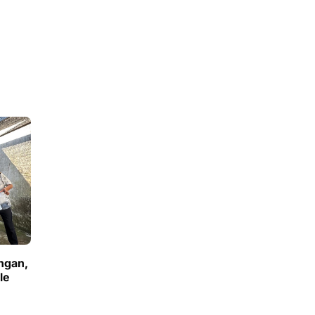
ngan,
le