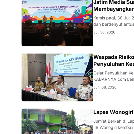
SURABAYA
Jatim Media Su
Membayangkan 
Kamis pagi, 30 Juli
dan berdenyut antusiasme. Cahaya lampu sorot lembut menyinari 
bagian depan, layar
Juli 30, 2026
pusat perhatian sem
WONOGIRI
Waspada Risiko
Penyuluhan Ke
Gelar Penyuluhan Keseh
KABARNYA.com Lembaga Pemasyarakatan Kelas IIB Wonogiri bekerja sama dengan Dinas
Kesehatan Kabupate
Juni 08, 2026
kewaspadaan terhada
WONOGIRI
Lapas Wonogiri
Jum’at Berkah di Lapas Wonogiri Wonogiri — KABARNYA.
IIB Wonogiri kembal
sebagai wujud kepedulian sosial 