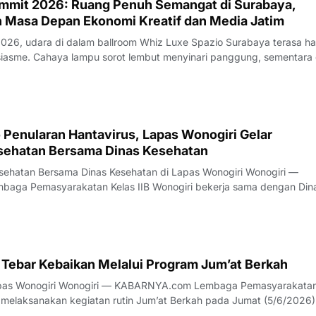
mmit 2026: Ruang Penuh Semangat di Surabaya,
Masa Depan Ekonomi Kreatif dan Media Jatim
 2026, udara di dalam ballroom Whiz Luxe Spazio Surabaya terasa h
panggung, sementara di
 LED raksasa berpendar warna-warni dengan tulisan tegas yang men
ua mata: Ekosist
 Penularan Hantavirus, Lapas Wonogiri Gelar
sehatan Bersama Dinas Kesehatan
atan Bersama Dinas Kesehatan di Lapas Wonogiri Wonogiri —
n Wonogiri menggelar kegiatan penyuluhan kesehatan tentang
p risiko penularan Hantavirus pada Senin
 Tebar Kebaikan Melalui Program Jum’at Berkah
com Lembaga Pemasyarakatan Kelas
i melaksanakan kegiatan rutin Jum’at Berkah pada Jumat (5/6/2026)
kepada masyarakat. Kegiatan diawali dengan apel pagi