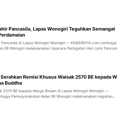
dilanjutkan dengan pemb
Lahir Pancasila, Lapas Wonogiri Teguhkan Semangat
Perdamaian
i Lapas Wonogiri Wonogiri — KABARNYA.com Lembaga
s IIB Wonogiri melaksanakan Upacara Peringatan Hari Lahir Pancasi
1/6/2026) di lapangan dalam Lapas Wonogiri. Kegiatan yang
ncasila Pemersatu Bangsa Fon
 Serahkan Remisi Khusus Waisak 2570 BE kepada W
ma Buddha
2570 BE kepada Warga Binaan di Lapas Wonogiri Wonogiri —
Khusus Hari Raya Waisak 2570 BE Tahun 2026 bagi narapidana dan
idana Khusus bagi Anak Binaan pada Minggu (3