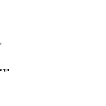
la
arga