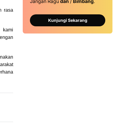
Jangan Ragu
dan
/
Bimbang
.
n rasa
Kunjungi Sekarang
, kami
dengan
anakan
arakat
erhana