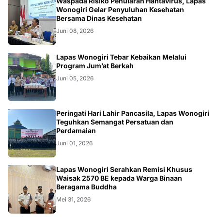
WONOGIRI
Waspada Risiko Penularan Hantavirus, Lapas
Wonogiri Gelar Penyuluhan Kesehatan
Bersama Dinas Kesehatan
Juni 08, 2026
WONOGIRI
Lapas Wonogiri Tebar Kebaikan Melalui
Program Jum’at Berkah
Juni 05, 2026
WONOGIRI
Peringati Hari Lahir Pancasila, Lapas Wonogiri
Teguhkan Semangat Persatuan dan
Perdamaian
Juni 01, 2026
WONOGIRI
Lapas Wonogiri Serahkan Remisi Khusus
Waisak 2570 BE kepada Warga Binaan
Beragama Buddha
Mei 31, 2026