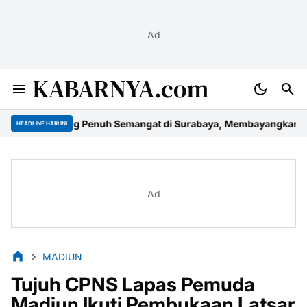
Ad
KABARNYA.com
Ruang Penuh Semangat di Surabaya, Membayangkan Masa Depan E
HEADLINE HARI INI
Ad
MADIUN
Tujuh CPNS Lapas Pemuda
Madiun Ikuti Pembukaan Latsar