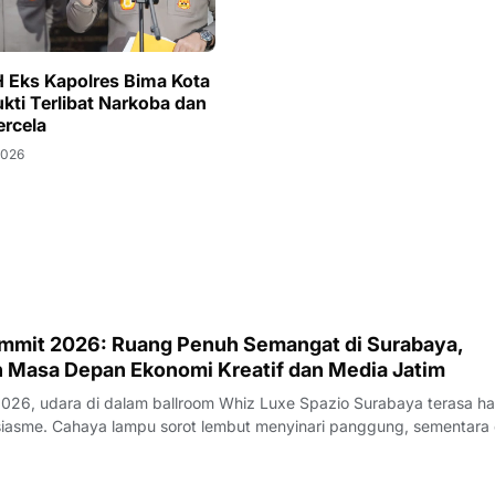
H Eks Kapolres Bima Kota
kti Terlibat Narkoba dan
ercela
2026
mmit 2026: Ruang Penuh Semangat di Surabaya,
Masa Depan Ekonomi Kreatif dan Media Jatim
 2026, udara di dalam ballroom Whiz Luxe Spazio Surabaya terasa h
panggung, sementara di
 LED raksasa berpendar warna-warni dengan tulisan tegas yang men
ua mata: Ekosist