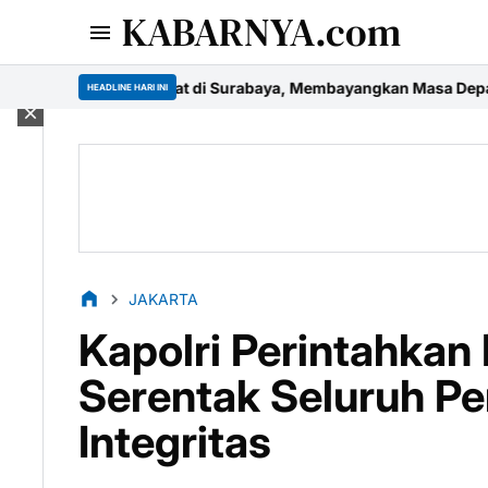
KABARNYA.com
at di Surabaya, Membayangkan Masa Depan Ekonomi Kreatif dan
HEADLINE HARI INI
JAKARTA
Kapolri Perintahkan
Serentak Seluruh Pe
Integritas