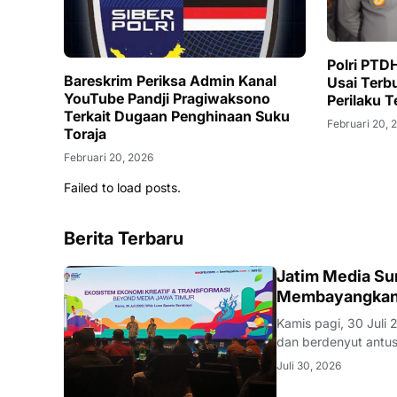
Polri PTD
Bareskrim Periksa Admin Kanal
Usai Terbu
YouTube Pandji Pragiwaksono
Perilaku T
Terkait Dugaan Penghinaan Suku
Februari 20, 
Toraja
Februari 20, 2026
Failed to load posts.
Berita Terbaru
SURABAYA
Jatim Media Su
Membayangkan 
Kamis pagi, 30 Juli
dan berdenyut antusiasme. Cahaya lampu sorot lembut menyinari 
bagian depan, layar
Juli 30, 2026
pusat perhatian sem