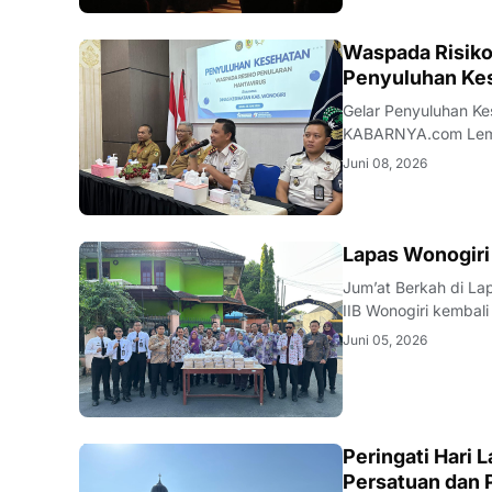
WONOGIRI
Waspada Risiko
Penyuluhan Ke
Gelar Penyuluhan Keseh
KABARNYA.com Lembaga Pemasyarakatan Kelas IIB Wonogiri bekerja sama dengan Dinas
Kesehatan Kabupate
Juni 08, 2026
kewaspadaan terhada
WONOGIRI
Lapas Wonogiri
Jum’at Berkah di Lapas Wonogiri Wonogiri — KABARNYA.
IIB Wonogiri kembal
sebagai wujud kepedulian sosial 
Juni 05, 2026
pegawai, kemudian 
WONOGIRI
Peringati Hari 
Persatuan dan 