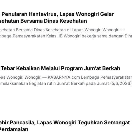
 Penularan Hantavirus, Lapas Wonogiri Gelar
sehatan Bersama Dinas Kesehatan
atan Bersama Dinas Kesehatan di Lapas Wonogiri Wonogiri —
n Wonogiri menggelar kegiatan penyuluhan kesehatan tentang
p risiko penularan Hantavirus pada Senin
 Tebar Kebaikan Melalui Program Jum’at Berkah
com Lembaga Pemasyarakatan Kelas
i melaksanakan kegiatan rutin Jum’at Berkah pada Jumat (5/6/2026)
kepada masyarakat. Kegiatan diawali dengan apel pagi
dilanjutkan dengan pemb
Lahir Pancasila, Lapas Wonogiri Teguhkan Semangat
Perdamaian