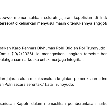
rabowo memerintahkan seluruh jajaran kepolisian di Ind
 tersebut dikeluarkan menyusul masih ditemukannya anggota
ampaikan Karo Penmas Divhumas Polri Brigjen Pol Trunoyudo
amis (19/2/2026). Ia menegaskan, langkah tersebut ber
yalahgunaan narkotika untuk menjaga Integritas.
 dan jajaran akan melaksanakan kegiatan pemeriksaan urin
an Polri secara serentak,” kata Trunoyudo.
eseriusan Kapolri dalam memastikan pemberantasan nark