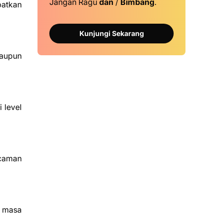
Jangan Ragu
dan
/
Bimbang
.
patkan
Kunjungi Sekarang
maupun
 level
ncaman
k masa