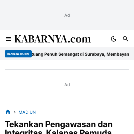
Ad
KABARNYA.com
26: Ruang Penuh Semangat di Surabaya, Membayangkan Masa De
HEADLINE HARI INI
Ad
MADIUN
Tekankan Pengawasan dan
Integritas, Kalapas Pemuda