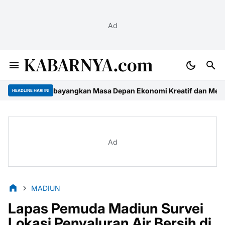
Ad
KABARNYA.com
 Membayangkan Masa Depan Ekonomi Kreatif dan Media Jatim
Was
HEADLINE HARI INI
Ad
MADIUN
Lapas Pemuda Madiun Survei
Lokasi Penyaluran Air Bersih di