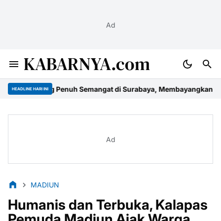
Ad
KABARNYA.com
uang Penuh Semangat di Surabaya, Membayangkan Masa Depan E
HEADLINE HARI INI
Ad
MADIUN
Humanis dan Terbuka, Kalapas
Pemuda Madiun Ajak Warga